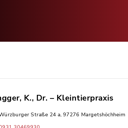
ngger, K., Dr. – Kleintierpraxis
Würzburger Straße 24 a, 97276 Margetshöchheim
0931 30469930