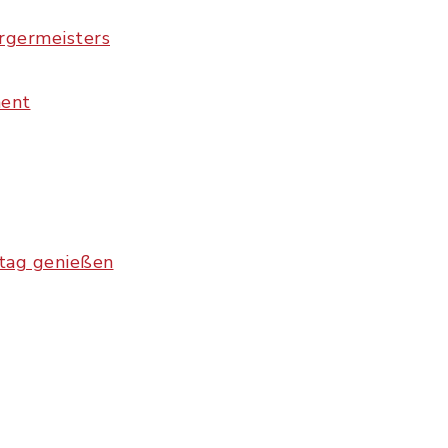
rgermeisters
ment
ltag genießen