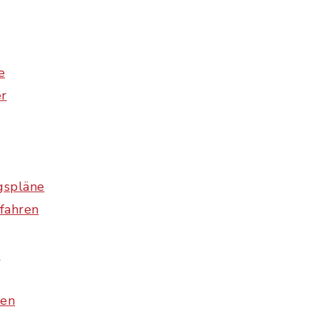
e
r
gspläne
fahren
e
ren