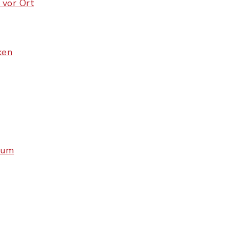
 vor Ort
ken
rum