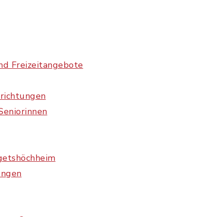
nd Freizeitangebote
nrichtungen
Seniorinnen
rgetshöchheim
tungen