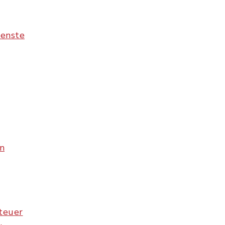
ienste
n
teuer