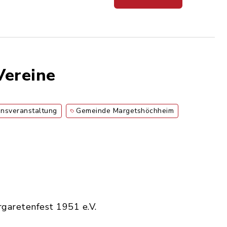
Vereine
onsveranstaltung
Gemeinde Margetshöchheim
rgaretenfest 1951 e.V.