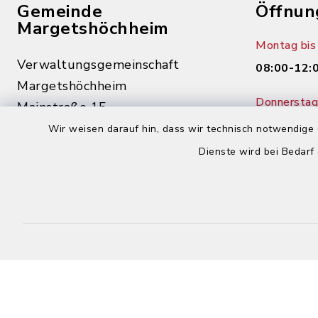
Gemeinde
Öffnun
Margetshöchheim
Montag bis 
Verwaltungsgemeinschaft
08:00-12:
Margetshöchheim
Donnerstag 
Mainstraße 15
14:00-18:
97276 Margetshöchheim
Wir weisen darauf hin, dass wir technisch notwendige 
Dienste wird bei Bedarf
0931 46862-0
0931 46862-30
buergerbuero@margetshoechheim.de