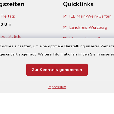
gszeiten
Quicklinks
Freitag:
ILE Main-Wein-Garten
00 Uhr
Landkreis Würzburg
zusätzlich:
Margarethenhalle
00 Uhr
Cookies einsetzen, um eine optimale Darstellung unserer Website
ZweiUferLand Tourism
 gesondert abgefragt. Weitere Informationen finden Sie in unser
Zur Kenntnis genommen
Impressum