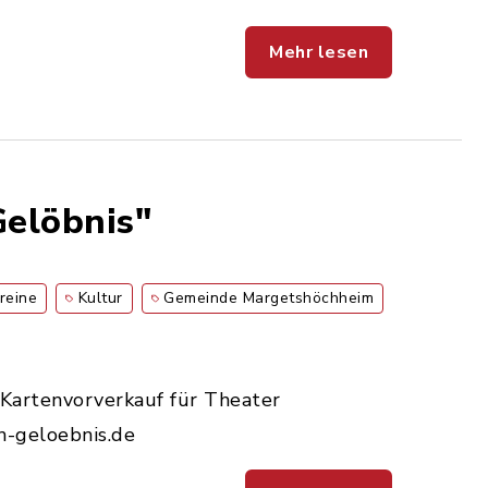
Mehr lesen
elöbnis"
reine
Kultur
Gemeinde Margetshöchheim
Kartenvorverkauf für Theater
h-geloebnis.de