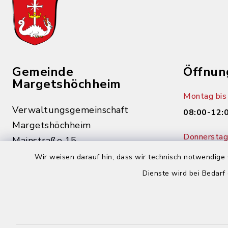
Gemeinde
Öffnun
Margetshöchheim
Montag bis 
Verwaltungsgemeinschaft
08:00-12:
Margetshöchheim
Donnerstag 
Mainstraße 15
14:00-18:
97276 Margetshöchheim
Wir weisen darauf hin, dass wir technisch notwendige 
Dienste wird bei Bedarf
0931 46862-0
0931 46862-30
buergerbuero@margetshoechheim.de