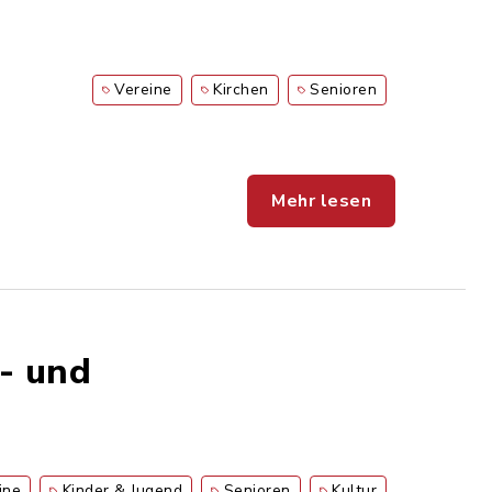
Vereine
Kirchen
Senioren
Mehr lesen
- und
ine
Kinder & Jugend
Senioren
Kultur