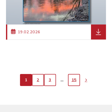
herunter
19.02.2026
1
2
3
…
15