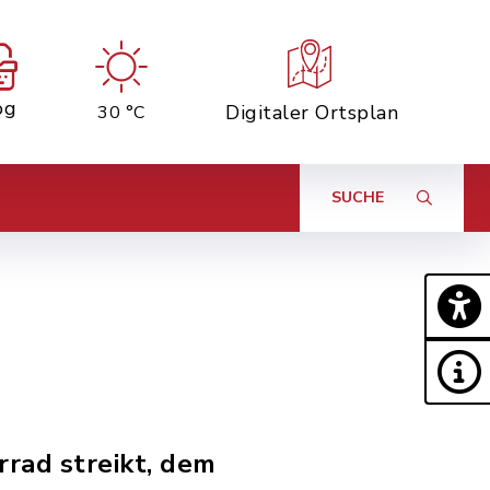
og
Digitaler Ortsplan
30 °C
SUCHE
rad streikt, dem