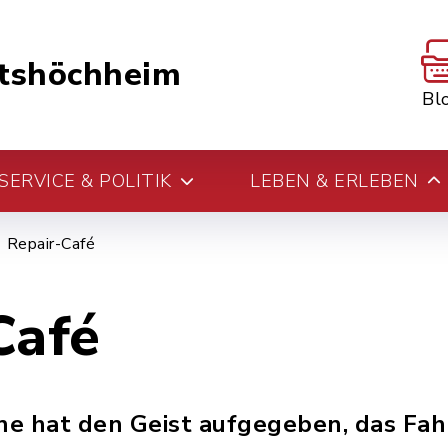
tshöchheim
Bl
ERVICE & POLITIK
LEBEN & ERLEBEN
Repair-Café
Café
e hat den Geist aufgegeben, das Fahr