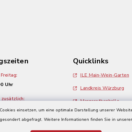
gszeiten
Quicklinks
Freitag:
ILE Main-Wein-Garten
00 Uhr
Landkreis Würzburg
zusätzlich:
Margarethenhalle
00 Uhr
Cookies einsetzen, um eine optimale Darstellung unserer Website
ZweiUferLand Tourism
 gesondert abgefragt. Weitere Informationen finden Sie in unser