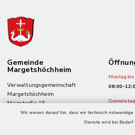
Gemeinde
Öffnun
Margetshöchheim
Montag bis 
Verwaltungsgemeinschaft
08:00-12:
Margetshöchheim
Donnerstag 
Mainstraße 15
14:00-18:
97276 Margetshöchheim
Wir weisen darauf hin, dass wir technisch notwendige 
Dienste wird bei Bedarf
0931 46862-0
0931 46862-30