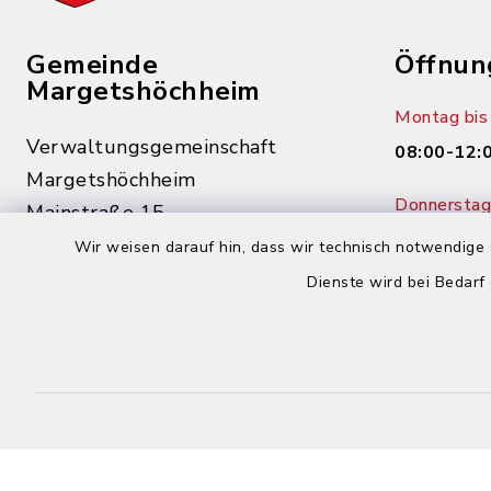
Gemeinde
Öffnun
Margetshöchheim
Montag bis 
Verwaltungsgemeinschaft
08:00-12:
Margetshöchheim
Donnerstag 
Mainstraße 15
14:00-18:
97276 Margetshöchheim
Wir weisen darauf hin, dass wir technisch notwendige 
Dienste wird bei Bedarf
0931 46862-0
0931 46862-30
buergerbuero@margetshoechheim.de