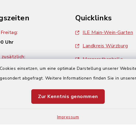
gszeiten
Quicklinks
Freitag:
ILE Main-Wein-Garten
00 Uhr
Landkreis Würzburg
zusätzlich:
Margarethenhalle
00 Uhr
Cookies einsetzen, um eine optimale Darstellung unserer Website
ZweiUferLand Tourism
 gesondert abgefragt. Weitere Informationen finden Sie in unser
Zur Kenntnis genommen
Impressum