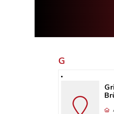
G
Gr
Br