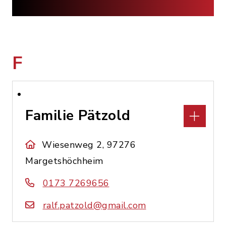
F
Familie Pätzold
Wiesenweg 2, 97276
Margetshöchheim
0173 7269656
ralf.patzold@gmail.com