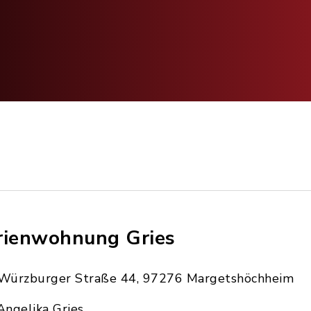
rienwohnung Gries
Würzburger Straße 44, 97276 Margetshöchheim
Angelika Gries