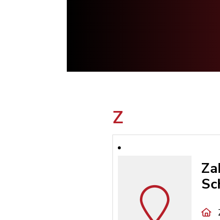
Z
Za
Sc