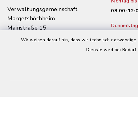
Montag bis 
Verwaltungsgemeinschaft
08:00-12:
Margetshöchheim
Donnerstag 
Mainstraße 15
14:00-18:
97276 Margetshöchheim
Wir weisen darauf hin, dass wir technisch notwendige 
0931 46862-0
Dienste wird bei Bedarf
0931 46862-30
buergerbuero@margetshoechheim.de
Kontakt
Barrierefreiheit
Datenschutz