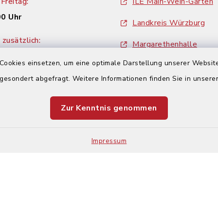
Freitag:
ILE Main-Wein-Garten
00 Uhr
Landkreis Würzburg
zusätzlich:
Margarethenhalle
00 Uhr
Cookies einsetzen, um eine optimale Darstellung unserer Website
ZweiUferLand Tourism
 gesondert abgefragt. Weitere Informationen finden Sie in unser
Zur Kenntnis genommen
Impressum
Impressum
Sitemap
Cookie-Einstellungen